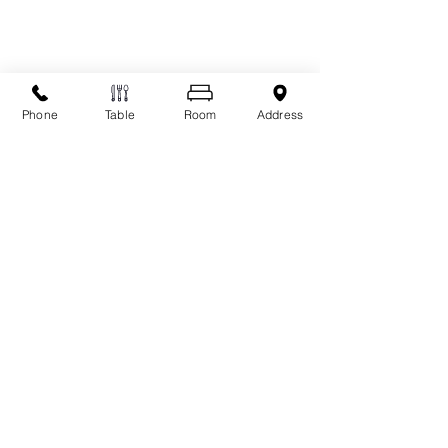
Nous envoyer un
Phone
Table
Room
Address
message
Prénom
Nom
Email